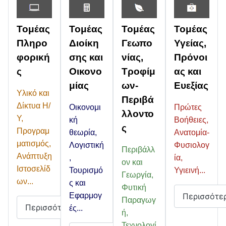
Τομέας
Τομέας
Τομέας
Τομέας
Πληρο
Διοίκη
Γεωπο
Υγείας,
φορική
σης και
νίας,
Πρόνοι
ς
Οικονο
Τροφίμ
ας και
μίας
ων-
Ευεξίας
Υλικό και
Περιβά
Δίκτυα Η/
Οικονομι
Πρώτες
λλοντο
Υ,
κή
Βοήθειες,
ς
Προγραμ
θεωρία,
Ανατομία-
ματισμός,
Λογιστική
Φυσιολογ
Περιβάλλ
Ανάπτυξη
,
ία,
ον και
Ιστοσελίδ
Τουρισμό
Υγιεινή...
Γεωργία,
ων...
ς και
Φυτική
Περισσότε
Εφαρμογ
Παραγωγ
Περισσότερα
ές...
ή,
Τεχνολογί