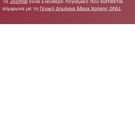
Το
Joomla!
είναι Ελεύθερο Λογισμικό που διατίθεται
σύμφωνα με τη
Γενική Δημόσια Άδεια Χρήσης GNU.