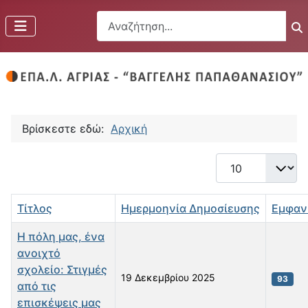
Αναζήτηση...
Βρίσκεστε εδώ:
Αρχική
Εμφάνιση #
Τίτλος
Ημερμοηνία Δημοσίευσης
Εμφαν
Η πόλη μας, ένα
ανοιχτό
σχολείο: Στιγμές
19 Δεκεμβρίου 2025
93
από τις
επισκέψεις μας