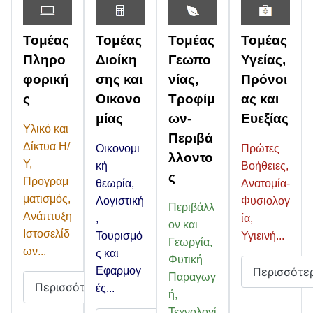
Τομέας
Τομέας
Τομέας
Τομέας
Πληρο
Διοίκη
Γεωπο
Υγείας,
φορική
σης και
νίας,
Πρόνοι
ς
Οικονο
Τροφίμ
ας και
μίας
ων-
Ευεξίας
Υλικό και
Περιβά
Δίκτυα Η/
Οικονομι
Πρώτες
λλοντο
Υ,
κή
Βοήθειες,
ς
Προγραμ
θεωρία,
Ανατομία-
ματισμός,
Λογιστική
Φυσιολογ
Περιβάλλ
Ανάπτυξη
,
ία,
ον και
Ιστοσελίδ
Τουρισμό
Υγιεινή...
Γεωργία,
ων...
ς και
Φυτική
Περισσότε
Εφαρμογ
Παραγωγ
Περισσότερα
ές...
ή,
Τεχνολογί