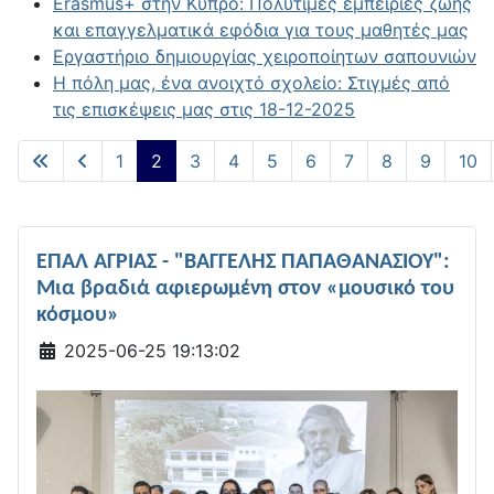
Erasmus+ στην Κύπρο: Πολύτιμες εμπειρίες ζωής
και επαγγελματικά εφόδια για τους μαθητές μας
Εργαστήριο δημιουργίας χειροποίητων σαπουνιών
Η πόλη μας, ένα ανοιχτό σχολείο: Στιγμές από
τις επισκέψεις μας στις 18-12-2025
1
2
3
4
5
6
7
8
9
10
ΕΠΑΛ ΑΓΡΙΑΣ - "ΒΑΓΓΕΛΗΣ ΠΑΠΑΘΑΝΑΣΙΟΥ":
Μια βραδιά αφιερωμένη στον «μουσικό του
κόσμου»
Λεπτομέρειες
2025-06-25 19:13:02