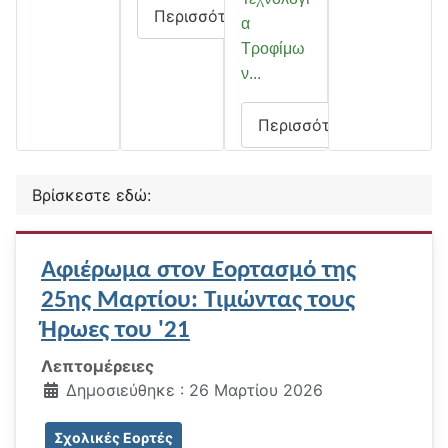
Περισσότερα
α
Τροφίμω
ν...
Περισσότερα
Βρίσκεστε εδώ:
Αφιέρωμα στον Εορτασμό της
25ης Μαρτίου: Τιμώντας τους
Ήρωες του '21
Λεπτομέρειες
Δημοσιεύθηκε : 26 Μαρτίου 2026
Σχολικές Εορτές